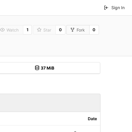
Sign In
1
0
0
Watch
Star
Fork
37 MiB
Date