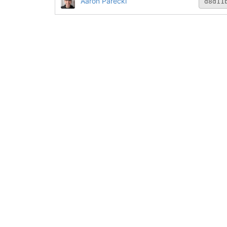
Aaron Parecki
d8d11